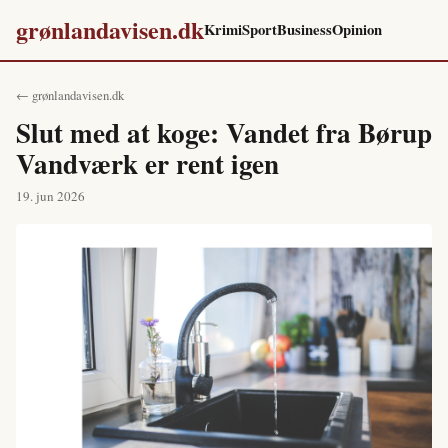
grønlandavisen.dk
Krimi
Sport
Business
Opinion
← grønlandavisen.dk
Slut med at koge: Vandet fra Børup
Vandværk er rent igen
19. jun 2026