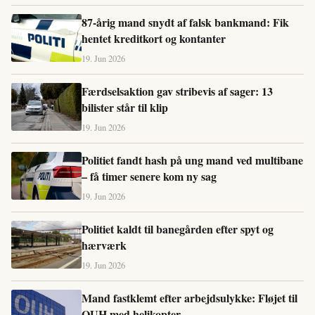
87-årig mand snydt af falsk bankmand: Fik
hentet kreditkort og kontanter
19. Jun 2026
Færdselsaktion gav stribevis af sager: 13
bilister står til klip
19. Jun 2026
Politiet fandt hash på ung mand ved multibane
– få timer senere kom ny sag
19. Jun 2026
Politiet kaldt til banegården efter spyt og
hærværk
19. Jun 2026
Mand fastklemt efter arbejdsulykke: Fløjet til
OUH med helikopter