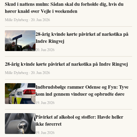
Skud i nattens mulm: Sådan skal du forholde dig, hvis du
hører knald over Vejle i weekenden
Mille Dyhrberg · 20. Jun 2026
28-årig kvinde kørte påvirket af narkotika på
Indre Ringvej
20. Jun 2026
28-årig kvinde kørte påvirket af narkotika på Indre Ringvej
Mille Dyhrberg · 20. Jun 2026
Indbrudsbølge rammer Odense og Fyn: Tyve
kom ind gennem vinduer og opbrudte døre
19. Jun 2026
Påvirket af alkohol og stoffer: Havde heller
ikke førerret
19. Jun 2026