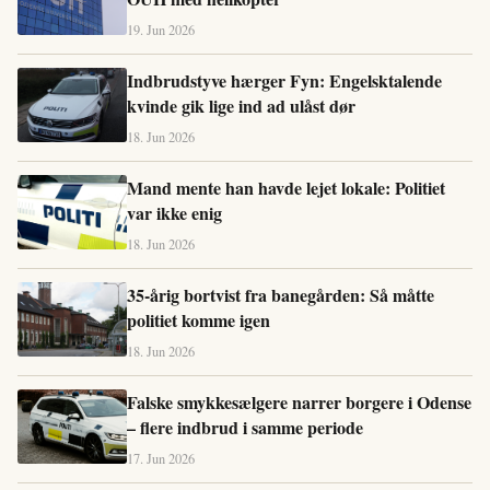
19. Jun 2026
Indbrudstyve hærger Fyn: Engelsktalende
kvinde gik lige ind ad ulåst dør
18. Jun 2026
Mand mente han havde lejet lokale: Politiet
var ikke enig
18. Jun 2026
35-årig bortvist fra banegården: Så måtte
politiet komme igen
18. Jun 2026
Falske smykkesælgere narrer borgere i Odense
– flere indbrud i samme periode
17. Jun 2026