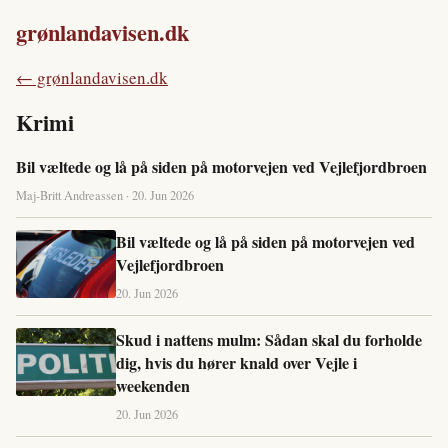
grønlandavisen.dk
← grønlandavisen.dk
Krimi
Bil væltede og lå på siden på motorvejen ved Vejlefjordbroen
Maj-Britt Andreassen · 20. Jun 2026
Bil væltede og lå på siden på motorvejen ved
Vejlefjordbroen
20. Jun 2026
Skud i nattens mulm: Sådan skal du forholde
dig, hvis du hører knald over Vejle i
weekenden
20. Jun 2026