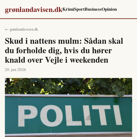
grønlandavisen.dk
Krimi
Sport
Business
Opinion
← grønlandavisen.dk
Skud i nattens mulm: Sådan skal
du forholde dig, hvis du hører
knald over Vejle i weekenden
20. jun 2026