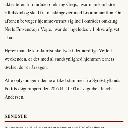
aktiviteten til området omkring Grejs, hvor man kan høre
riffelskud og skud fra maskingevær med løs ammunition. Om
aftenen bevæger hjemmeværnet sig ind i området omkring
Niels Finsensvej i Vejle, hvor der ligeledes vil blive afgivet
skud.
Hører man de karakteristiske lyde i det nordlige Vejle i
weekenden, er det med al sandsynlighed hjemmeværnets
øvelse, der er årsagen.
Alle oplysninger i denne artikel stammer fra Sydøstjyllands
Politis døgnrapport den 20.6 kl. 10.00 af vagtchef Jacob
Andersen.
SENESTE
Bil væltede og lå på siden på motorvejen ved Vejlefjordbroen