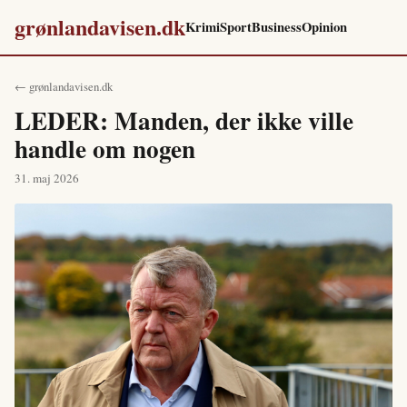
grønlandavisen.dk
Krimi
Sport
Business
Opinion
← grønlandavisen.dk
LEDER: Manden, der ikke ville
handle om nogen
31. maj 2026