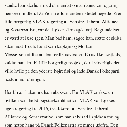
sendte ham derhen, med et mandat om at danne en regering
hen over midten. Da Venstre-formanden i stedet pegede på en
lille borgerlig VLAK-regering af Venstre, Liberal Alliance
og Konservative, var det Løkke, der sagde nej. Begrundelsen
er værd at læse igen. Man bad ham, sagde han, sætte et skib i
søen med Troels Lund som kaptajn og Morten
Messerschmidt som den reelle navigatør. En usikker sejlads,
kaldte han det. Et lille borgerligt projekt, der i virkeligheden
ville hvile på den yderste højrefløj og lade Dansk Folkeparti
bestemme retningen.
Her bliver hukommelsen ubekvem. For VLAK er ikke en
hvilken som helst bogstavkombination. VLAK var Løkkes
egen regering fra 2016, trekløveret af Venstre, Liberal
Alliance og Konservative, som han selv sad i spidsen for, og
som netop hang på Dansk Folkepartis stemmer udefra. Den