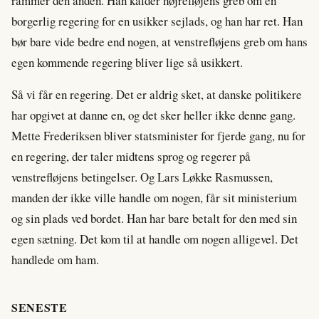
rammer den anden. Han kalder højrefløjens greb om en
borgerlig regering for en usikker sejlads, og han har ret. Han
bør bare vide bedre end nogen, at venstrefløjens greb om hans
egen kommende regering bliver lige så usikkert.
Så vi får en regering. Det er aldrig sket, at danske politikere
har opgivet at danne en, og det sker heller ikke denne gang.
Mette Frederiksen bliver statsminister for fjerde gang, nu for
en regering, der taler midtens sprog og regerer på
venstrefløjens betingelser. Og Lars Løkke Rasmussen,
manden der ikke ville handle om nogen, får sit ministerium
og sin plads ved bordet. Han har bare betalt for den med sin
egen sætning. Det kom til at handle om nogen alligevel. Det
handlede om ham.
SENESTE