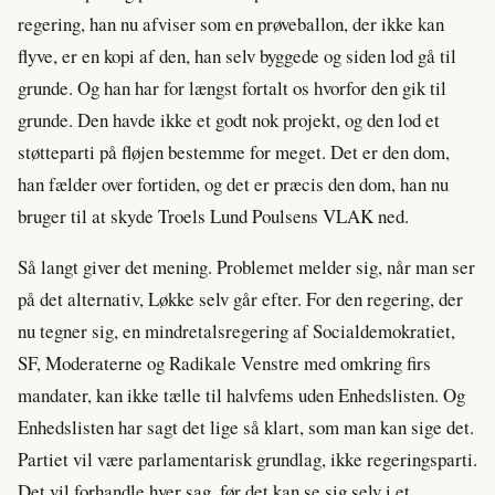
regering, han nu afviser som en prøveballon, der ikke kan
flyve, er en kopi af den, han selv byggede og siden lod gå til
grunde. Og han har for længst fortalt os hvorfor den gik til
grunde. Den havde ikke et godt nok projekt, og den lod et
støtteparti på fløjen bestemme for meget. Det er den dom,
han fælder over fortiden, og det er præcis den dom, han nu
bruger til at skyde Troels Lund Poulsens VLAK ned.
Så langt giver det mening. Problemet melder sig, når man ser
på det alternativ, Løkke selv går efter. For den regering, der
nu tegner sig, en mindretalsregering af Socialdemokratiet,
SF, Moderaterne og Radikale Venstre med omkring firs
mandater, kan ikke tælle til halvfems uden Enhedslisten. Og
Enhedslisten har sagt det lige så klart, som man kan sige det.
Partiet vil være parlamentarisk grundlag, ikke regeringsparti.
Det vil forhandle hver sag, før det kan se sig selv i et