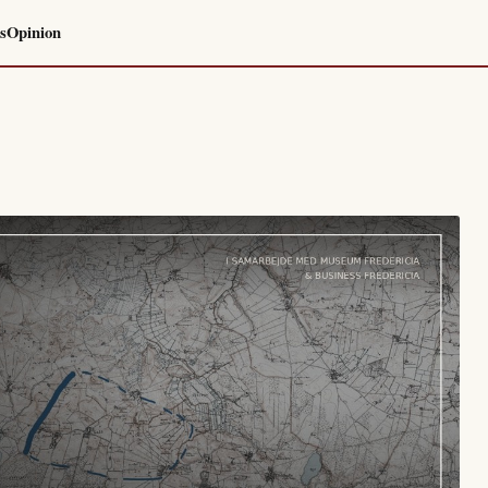
s
Opinion