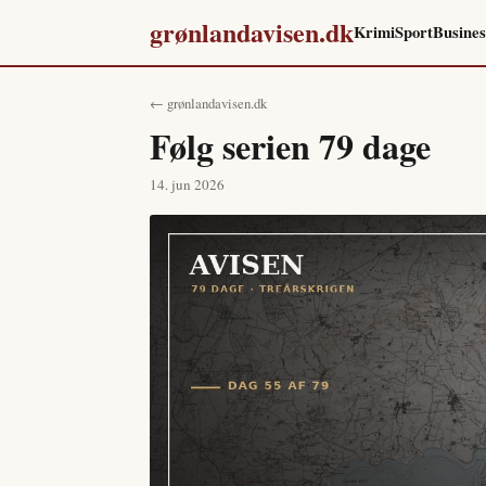
grønlandavisen.dk
Krimi
Sport
Busines
← grønlandavisen.dk
Følg serien 79 dage
14. jun 2026